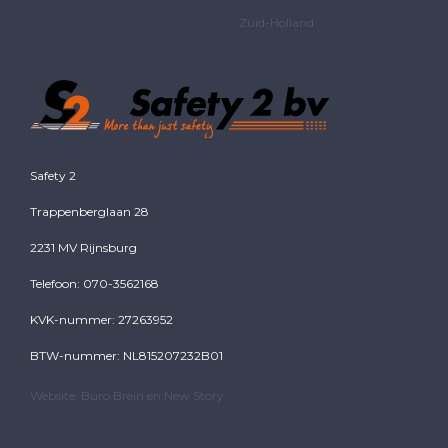
Zuid-Holland
Safety 2
Trappenberglaan 28
2231 MV Rijnsburg
Telefoon: 070-3562168
KVK-nummer: 27263952
BTW-nummer: NL815207232B01
Website:
Buro Brein
en
New Story