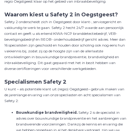
regio
Oegstgeest
klaar op het gebied van inbraakbeveiliging.
Waarom kiest u Safety 2 in
Oegstgeest
?
Safety 2 onderscheidt zich in
Oegstgeest
door klant-, servicegericht en
vakkundig te werk te gaan. Safety 2 hecht 24/7 waarde aan persoonlijk
contact en geeft u als
erkend KIWA-NCP branddetectiebedrijf, VEB-
beveiligingsbedrijf én REOB- onderhoudsbedrijf gericht advies
. Meer dan
16 specialisten zijn geschoold en houden door scholing ook nog eens hun
vakkennis bij, zodat zij op de hoogte zijn van de allerlaatste
ontwikkelingen in bouwkundige brandpreventie, brandveiligheid en
inbraakbeveiliging. Dit gaat gepaard met het in bezit hebben van
diverse certificeringen voor verschillende werkgebieden.
Specialismen Safety 2
U kunt – als potentiële klant uit (regio)
Oegstgeest
– gebruik maken van
de jarenlange ervaring van onze specliasten en acht specialismen van
Safety 2:
Bouwkundige brandveiligheid.
Safety 2 is de specialist in
advies over bouwkundige brandpreventie en het aanbrengen van
brandwerende voorzieningen. Dankzij de kennis en ervaring die
we hebben opgedaan in al het denkbare vastgoed, zijn we uw