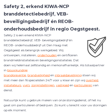
Safety 2, erkend KIWA-NCP
branddetectiebedrijf, VEB-
beveiligingsbedrijf én REOB-
onderhoudsbedrijf in regio
Oegstgeest
.
Safety 2 is een erkend KIWA-NCP
branddetectiebedrijf, VEB- beveiligingsbedrijf én
REOB- onderhoudsbedrijf uit Den Haag met
Oegstgeest
als belangrijk werkgebied.
Wij
ontwerpen, installeren,
onderhouden
en certificeren
brandmeldinstallaties en beveiligingsinstallaties. Dat
doen wij helemaal zelfstandig en merkonafhankelijk. Als totaalpartner
in
bouwkundige
brandpreventie
,
brandveiligheid
en
inbraakbeveiliging
staan wij
met meer dan 16 specialisten 24/7 voor u klaar en zijn wij
overheid
,
installateurs
,
vve’s
,
zorginstellingen
,
vastgoed
en
particulieren
van
dienst.
Natuurlijk kunt u gebruik maken van onze storingsdienst, of het nu
gaat om particulieren of bedrijven. Zo kunt u terecht voor uw storingen
op elk moment.