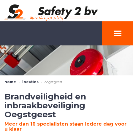
home
locaties
oegstgeest
Brandveiligheid en
inbraakbeveiliging
Oegstgeest
Meer dan 16 specialisten staan iedere dag voor
u klaar