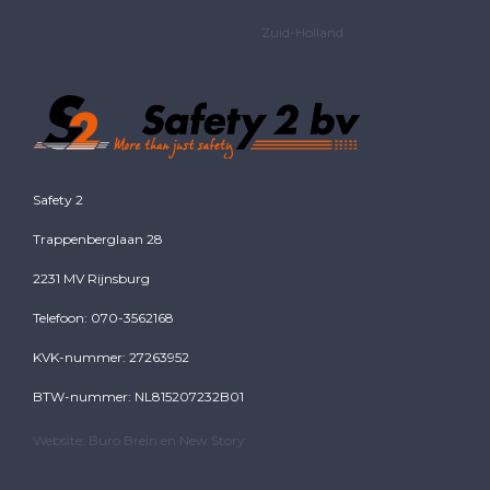
Zuid-Holland
Safety 2
Trappenberglaan 28
2231 MV Rijnsburg
Telefoon: 070-3562168
KVK-nummer: 27263952
BTW-nummer: NL815207232B01
Website:
Buro Brein
en
New Story