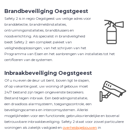
Brandbeveiliging
Oegstgeest
Safety 2 is in regio
Oegstgeest
uw veilige adres voor
branddetectie, brandmeldinstallaties,
ontruimingsinstallaties, brandblussers en
noodverlichting. Als specialist in brandveiligheid
biedt Safety 2 een compleet pakket van
veiligheidsoplossingen; van het schrijven van het
Programma van Eisen en het aanbrengen van installaties tot het
certificeren van de systemen.
Inbraakbeveiliging
Oegstgeest
Of u nu even de deur uit bent, boven ligt te slapen,
of op vakantie gaat; uw woning of gebouw moet
24/7 bestand zijn tegen ongewenste bezoekers.
Bestand tegen inbraak. Een bedradingsinstallatie,
een draadloos alarmsysteem, toegangscontrole, een
beveiligingscamera en intercomsystemen. Allerlei
mogelijkheden voor een functionele, gebruiksvriendelijke en bovenal
betrouwbare inbraakbeveiliging.
Safety 2 staat voor zowel particuliere
woningen als zakelijk vastgoed en
overheidsgebouwen
in