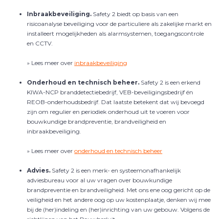
Inbraakbeveiliging.
Safety 2
biedt op basis van een
risicoanalyse beveiliging voor de particuliere als zakelijke markt en
installeert mogelijkheden als alarmsystemen, toegangscontrole
en CCTV.
» Lees meer over
inbraakbeveiliging
Onderhoud en technisch beheer.
Safety 2 is een erkend
KIWA-NCP branddetectiebedrijf, VEB-beveiligingsbedrijf én
REOB-onderhoudsbedrijf. Dat laatste betekent dat wij bevoegd
zijn om regulier en periodiek onderhoud uit te voeren voor
bouwkundige brandpreventie, brandveiligheid en
inbraakbeveiliging.
» Lees meer over
onderhoud en technisch beheer
Advies.
Safety 2 is een merk- en systeemonafhankelijk
adviesbureau voor al uw vragen over bouwkundige
brandpreventie en brandveiligheid. Met ons ene oog gericht op de
veiligheid en het andere oog op uw kostenplaatje, denken wij mee
bij de (her)indeling en (her)inrichting van uw gebouw. Volgens de