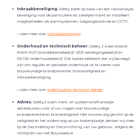
Inbraakbeveiliging.
Safety
biedt op basis van een risicoanalyse
beveiliging voor de particuliere als zakelijke markt en installeert
mogelijkheden als alarmsystemen, toegangscontrole en CCTV.
» Lees meer over
inbraakbeveiliging
Onderhoud en technisch beheer.
Safety 2 is een erkend
KIWA-NCP branddetectiebedrijf, VEB-beveiligingsbedrijf én
REOB-onderhoudsbedrijf. Dat laatste betekent dat wij bevoegd
zijn om regulier en periodiek onderhoud uit te voeren voor
bouwkundige brandpreventie, brandveiligheid en
inbraakbeveiliging.
» Lees meer over
onderhoud en technisch beheer
Advies.
Safety2 is een merk- en systeemonafhankelijk
adviesbureau voor al uw vragen over bouwkundige
brandpreventie en brandveiligheid. Met ons ene oog gericht op de
veiligheid en het andere oog op uw kostenplaatje, denken wij mee
bij de (her)indeling en (her)inrichting van uw gebouw. Volgens de
richtlijnen van het Bouwbesluit.