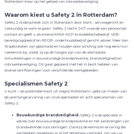
Rotterdam klaar op het gebied van inbraakbeveiliging.
Waarom kiest u Safety 2 in Rotterdam?
Safety 2 onderscheidt zich in Rotterdam door klant-, servicegericht en
vakkundig te werk te gaan. Safety 2 hecht 24/7 waarde aan persoonlijk
contact en geeft u als
erkend KIWA-NCP branddetectiebedrijf, VEB-
beveiligingsbedrijf én REOB- onderhoudsbedrijf gericht advies
. Meer dan
16 specialisten zijn geschoold en houden door scholing ook nog eens hun
vakkennis bij, zodat zij op de hoogte zijn van de allerlaatste
ontwikkelingen in bouwkundige brandpreventie, brandveiligheid en
inbraakbeveiliging. Dit gaat gepaard met het in bezit hebben van
diverse certificeringen voor verschillende werkgebieden.
Specialismen Safety 2
U kunt – als potentiële klant uit (regio) Rotterdam– gebruik maken van
de jarenlange ervaring van onze specliasten en acht specialismen van
Safety 2:
Bouwkundige brandveiligheid.
Safety 2 is de specialist in
advies over bouwkundige brandpreventie en het aanbrengen van
brandwerende voorzieningen. Dankzij de kennis en ervaring die
we hebben opgedaan in al het denkbare vastgoed, zijn we uw