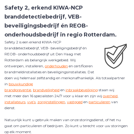
Safety 2, erkend KIWA-NCP
branddetectiebedrijf, VEB-
beveiligingsbedrijf én REOB-
onderhoudsbedrijf in regio Rotterdam.
Safety 2 is een erkend KIWA-NCP
branddetectiebedrijf, VEB- beveiligingsbedrijf én
REOB- onderhoudsbedrijf uit Den Haag met
Rotterdam als belangrijk werkgebied.
Wij
ontwerpen, installeren,
onderhouden
en certificeren
brandmeldinstallaties en beveiligingsinstallaties. Dat
doen wij helemaal zelfstandig en merkonafhankelijk. Als totaalpartner
in
bouwkundige
brandpreventie
,
brandveiligheid
en
inbraakbeveiliging
staan wij
met meer dan 16 specialisten 24/7 voor u klaar en zijn wij
overheid
,
installateurs
,
vve’s
,
zorginstellingen
,
vastgoed
en
particulieren
van
dienst.
Natuurlijk kunt u gebruik maken van onze storingsdienst, of het nu
gaat om particulieren of bedrijven. Zo kunt u terecht voor uw storingen
op elk moment.