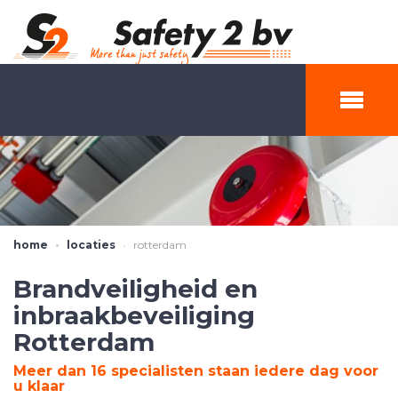
home
locaties
rotterdam
Brandveiligheid en
inbraakbeveiliging
Rotterdam
Meer dan 16 specialisten staan iedere dag voor
u klaar