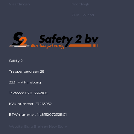
Vlaardingen
Noordwijk
Zuid-Holland
Safety 2
Trappenberglaan 28
2231 MV Rijnsburg
Telefoon: 070-3562168
KVK-nummer: 27263952
BTW-nummer: NL815207232B01
Website:
Buro Brein
en
New Story